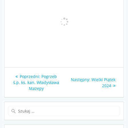
Nawigacja
Poprzedni
Poprzedni:
Pogrzeb
Następny
Następny:
Wielki Piątek
wpisu
wpis:
ś.p. ks. kan. Władysława
wpis:
2024
Mazepy
Szukaj: