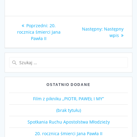
Nawigacja
Poprzedni
Poprzedni:
20.
Następny
Następny:
Następny
wpisu
wpis:
rocznica śmierci Jana
wpis:
wpis
Pawła II
Szukaj:
OSTATNIO DODANE
Film z pikniku „PIOTR, PAWEŁ I MY”
(brak tytułu)
Spotkania Ruchu Apostolstwa Młodzieży
20. rocznica śmierci Jana Pawła II