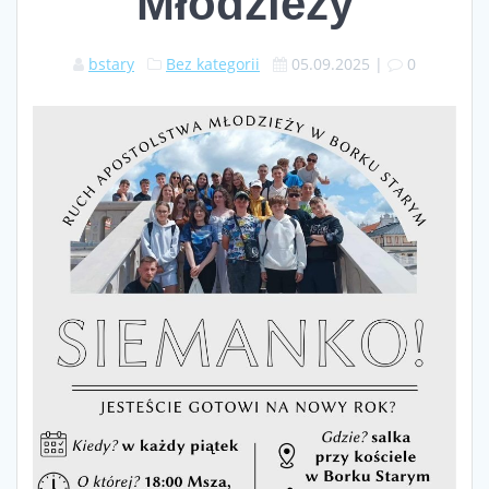
Młodzieży
bstary
Bez kategorii
05.09.2025
|
0