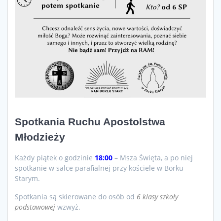
Spotkania Ruchu Apostolstwa
Młodzieży
Każdy piątek o godzinie
18:00
– Msza Święta, a po niej
spotkanie w salce parafialnej przy kościele w Borku
Starym.
Spotkania są skierowane do osób od
6 klasy szkoły
podstawowej
wzwyż.