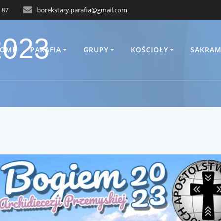
 87
borekstary.parafia@gmail.com
2023
OME
PARAFIA
GRUPY
KOŚCIOŁY
SAKRAM