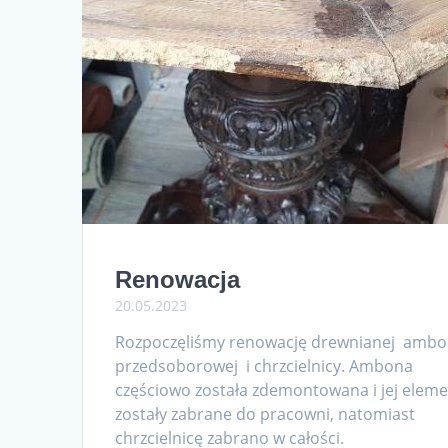
Renowacja
20.05.2023
Rozpoczęliśmy renowację drewnianej amb
przedsoborowej i chrzcielnicy. Ambona
częściowo została zdemontowana i jej elem
zostały zabrane do pracowni, natomiast
chrzcielnicę zabrano w całości.