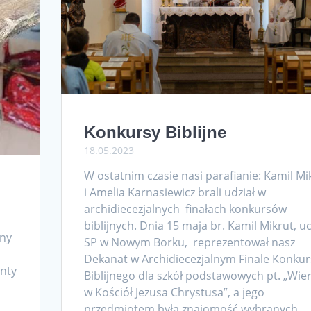
Konkursy Biblijne
18.05.2023
W ostatnim czasie nasi parafianie: Kamil Mi
i Amelia Karnasiewicz brali udział w
archidiecezjalnych finałach konkursów
biblijnych. Dnia 15 maja br. Kamil Mikrut, u
ony
SP w Nowym Borku, reprezentował nasz
Dekanat w Archidiecezjalnym Finale Konku
enty
Biblijnego dla szkół podstawowych pt. „Wie
w Kościół Jezusa Chrystusa”, a jego
przedmiotem była znajomość wybranych