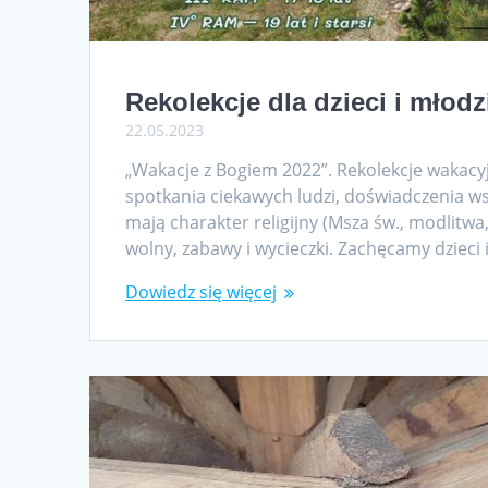
Rekolekcje dla dzieci i młodz
22.05.2023
„Wakacje z Bogiem 2022”. Rekolekcje wakacyj
spotkania ciekawych ludzi, doświadczenia w
mają charakter religijny (Msza św., modlitwa, 
wolny, zabawy i wycieczki. Zachęcamy dzieci 
Dowiedz się więcej