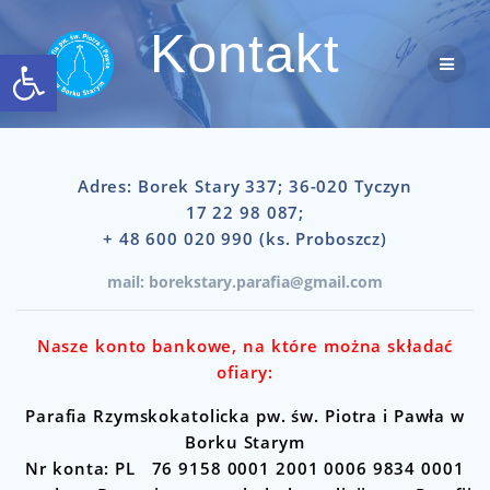
Przejdź
do
Kontakt
Otwórz pasek narzędzi
treści
Adres: Borek Stary 337; 36-020 Tyczyn
17 22 98 087;
+ 48 600 020 990 (ks. Proboszcz)
mail: borekstary.parafia@gmail.com
Nasze konto bankowe, na które można składać
ofiary:
Parafia Rzymskokatolicka pw. św. Piotra i Pawła w
Borku Starym
Nr konta: PL 76 9158 0001 2001 0006 9834 0001