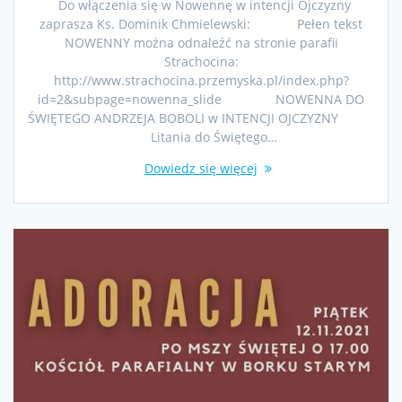
Do włączenia się w Nowennę w intencji Ojczyzny
zaprasza Ks. Dominik Chmielewski: Pełen tekst
NOWENNY można odnaleźć na stronie parafii
Strachocina:
http://www.strachocina.przemyska.pl/index.php?
id=2&subpage=nowenna_slide NOWENNA DO
ŚWIĘTEGO ANDRZEJA BOBOLI w INTENCJI OJCZYZNY
Litania do Świętego…
Dowiedz się więcej