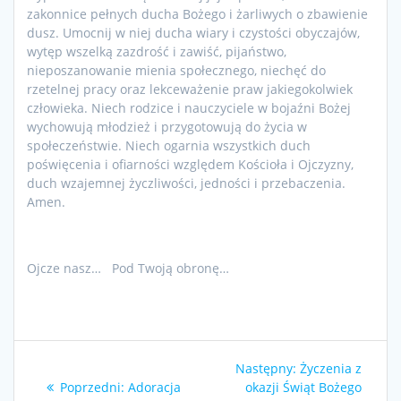
zakonnice pełnych ducha Bożego i żarliwych o zbawienie
dusz. Umocnij w niej ducha wiary i czystości obyczajów,
wytęp wszelką zazdrość i zawiść, pijaństwo,
nieposzanowanie mienia społecznego, niechęć do
rzetelnej pracy oraz lekceważenie praw jakiegokolwiek
człowieka. Niech rodzice i nauczyciele w bojaźni Bożej
wychowują młodzież i przygotowują do życia w
społeczeństwie. Niech ogarnia wszystkich duch
poświęcenia i ofiarności względem Kościoła i Ojczyzny,
duch wzajemnej życzliwości, jedności i przebaczenia.
Amen.
Ojcze nasz… Pod Twoją obronę…
Nawigacja
Następny
Następny:
Życzenia z
wpisu
Poprzedni
wpis:
Poprzedni:
Adoracja
okazji Świąt Bożego