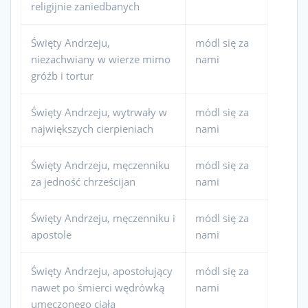
religijnie zaniedbanych
Święty Andrzeju,
módl się za
niezachwiany w wierze mimo
nami
gróźb i tortur
Święty Andrzeju, wytrwały w
módl się za
największych cierpieniach
nami
Święty Andrzeju, męczenniku
módl się za
za jedność chrześcijan
nami
Święty Andrzeju, męczenniku i
módl się za
apostole
nami
Święty Andrzeju, apostołujący
módl się za
nawet po śmierci wędrówką
nami
umęczonego ciała