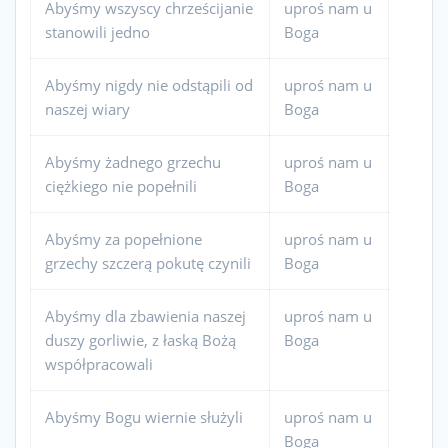
Abyśmy wszyscy chrześcijanie
uproś nam u
stanowili jedno
Boga
Abyśmy nigdy nie odstąpili od
uproś nam u
naszej wiary
Boga
Abyśmy żadnego grzechu
uproś nam u
ciężkiego nie popełnili
Boga
Abyśmy za popełnione
uproś nam u
grzechy szczerą pokutę czynili
Boga
Abyśmy dla zbawienia naszej
uproś nam u
duszy gorliwie, z łaską Bożą
Boga
współpracowali
Abyśmy Bogu wiernie służyli
uproś nam u
Boga