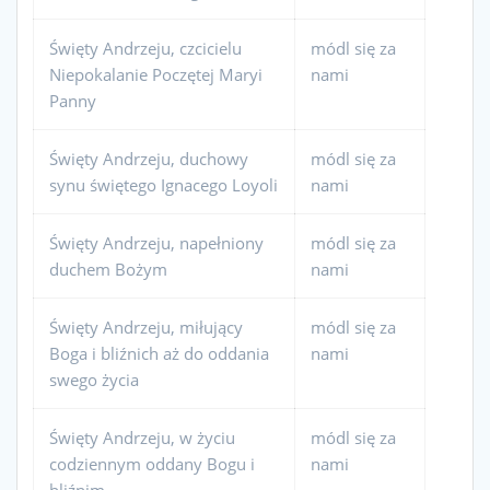
Święty Andrzeju, czcicielu
módl się za
Niepokalanie Poczętej Maryi
nami
Panny
Święty Andrzeju, duchowy
módl się za
synu świętego Ignacego Loyoli
nami
Święty Andrzeju, napełniony
módl się za
duchem Bożym
nami
Święty Andrzeju, miłujący
módl się za
Boga i bliźnich aż do oddania
nami
swego życia
Święty Andrzeju, w życiu
módl się za
codziennym oddany Bogu i
nami
bliźnim