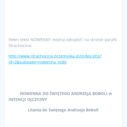
Pełen tekst NOWENNY można odnaleźć na stronie parafii
Strachocina:
http://www.strachocina.przemyska.pl/index.php?
id=2&subpage=nowenna_slide
NOWENNA DO ŚWIĘTEGO ANDRZEJA BOBOLI w
INTENCJI OJCZYZNY
Litania do Świętego Andrzeja Boboli