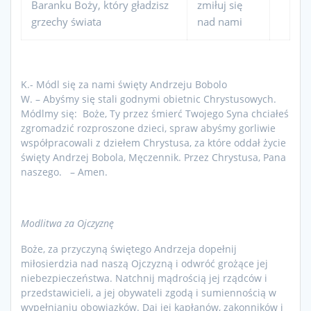
Baranku Boży, który gładzisz
zmiłuj się
grzechy świata
nad nami
K.- Módl się za nami święty Andrzeju Bobolo
W. – Abyśmy się stali godnymi obietnic Chrystusowych.
Módlmy się: Boże, Ty przez śmierć Twojego Syna chciałeś
zgromadzić rozproszone dzieci, spraw abyśmy gorliwie
współpracowali z dziełem Chrystusa, za które oddał życie
święty Andrzej Bobola, Męczennik. Przez Chrystusa, Pana
naszego. – Amen.
Modlitwa za Ojczyznę
Boże, za przyczyną świętego Andrzeja dopełnij
miłosierdzia nad naszą Ojczyzną i odwróć grożące jej
niebezpieczeństwa. Natchnij mądrością jej rządców i
przedstawicieli, a jej obywateli zgodą i sumiennością w
wypełnianiu obowiązków. Daj jej kapłanów, zakonników i