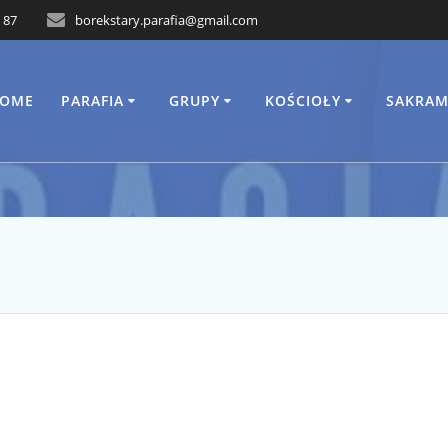
 87
borekstary.parafia@gmail.com
OME
PARAFIA
GRUPY
KOŚCIOŁY
SAKRAM