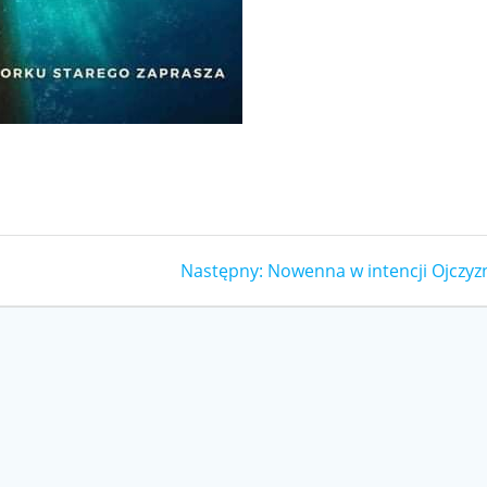
Następny
Następny:
Nowenna w intencji Ojczyz
wpis: