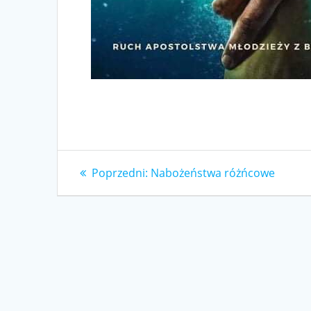
Nawigacja
Poprzedni
Poprzedni:
Nabożeństwa różńcowe
wpis:
wpisu