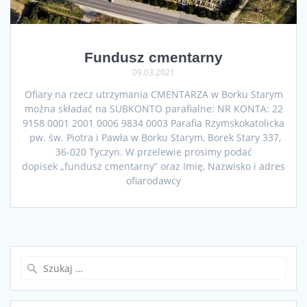
Fundusz cmentarny
09.03.2021
Ofiary na rzecz utrzymania CMENTARZA w Borku Starym
można składać na SUBKONTO parafialne: NR KONTA: 22
9158 0001 2001 0006 9834 0003 Parafia Rzymskokatolicka
pw. św. Piotra i Pawła w Borku Starym, Borek Stary 337,
36-020 Tyczyn. W przelewie prosimy podać
dopisek „fundusz cmentarny” oraz Imię, Nazwisko i adres
ofiarodawcy
Szukaj: