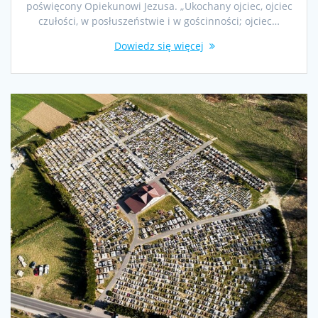
poświęcony Opiekunowi Jezusa. „Ukochany ojciec, ojciec
czułości, w posłuszeństwie i w gościnności; ojciec…
Dowiedz się więcej