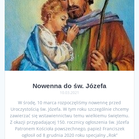
Nowenna do św. Józefa
10.03.2021
W środę, 10 marca rozpoczęliśmy nowennę przed
Uroczystością św. Józefa. W tym roku szczególnie chcemy
zawierzać się wstawiennictwu temu wielkiemu świętemu.
Z okazji przypadającej 150. rocznicy ogłoszenia św. Józefa
Patronem Kościoła powszechnego, papież Franciszek
ogłosił od 8 grudnia 2020 roku specjalny „Rok”