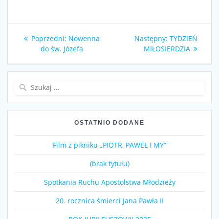
Nawigacja
Poprzedni
Następny
Poprzedni:
Nowenna
Następny:
TYDZIEŃ
wpisu
wpis:
wpis:
do św. Józefa
MIŁOSIERDZIA
Szukaj:
OSTATNIO DODANE
Film z pikniku „PIOTR, PAWEŁ I MY”
(brak tytułu)
Spotkania Ruchu Apostolstwa Młodzieży
20. rocznica śmierci Jana Pawła II