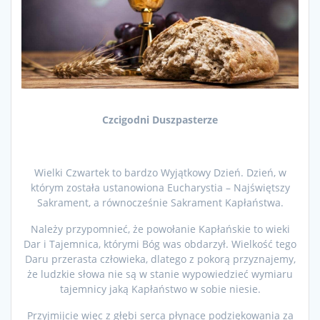
Czcigodni Duszpasterze
Wielki Czwartek to bardzo Wyjątkowy Dzień. Dzień, w
którym została ustanowiona Eucharystia – Najświętszy
Sakrament, a równocześnie Sakrament Kapłaństwa.
Należy przypomnieć, że powołanie Kapłańskie to wieki
Dar i Tajemnica, którymi Bóg was obdarzył. Wielkość tego
Daru przerasta człowieka, dlatego z pokorą przyznajemy,
że ludzkie słowa nie są w stanie wypowiedzieć wymiaru
tajemnicy jaką Kapłaństwo w sobie niesie.
Przyjmijcie więc z głębi serca płynące podziękowania za