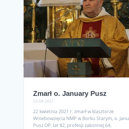
Zmarł o. January Pusz
23.04.2021
22 kwietnia 2021 r. zmarł w klasztorze
Wniebowzięcia NMP w Borku Starym, o. Janu
Pusz OP, lat 82, profesji zakonnej 64,