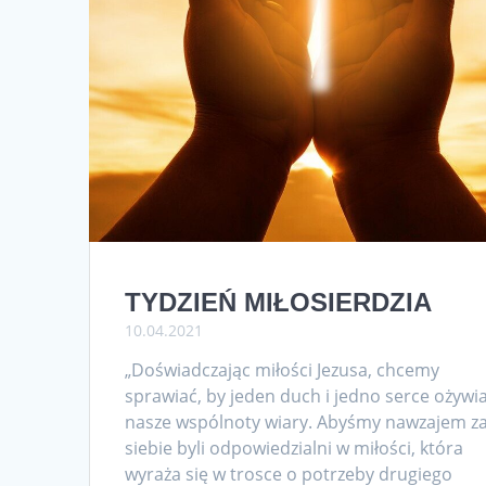
TYDZIEŃ MIŁOSIERDZIA
10.04.2021
„Doświadczając miłości Jezusa, chcemy
sprawiać, by jeden duch i jedno serce ożywia
nasze wspólnoty wiary. Abyśmy nawzajem z
siebie byli odpowiedzialni w miłości, która
wyraża się w trosce o potrzeby drugiego