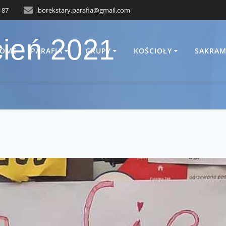
 87
borekstary.parafia@gmail.com
cień 2021
OME
PARAFIA
GRUPY
KOŚCIOŁY
SAKRAM