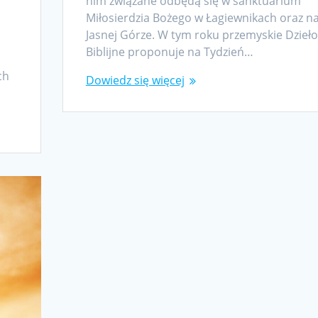
nim związane odbędą się w sanktuarium
Miłosierdzia Bożego w Łagiewnikach oraz n
Jasnej Górze. W tym roku przemyskie Dzieło
Biblijne proponuje na Tydzień…
ch
Dowiedz się więcej