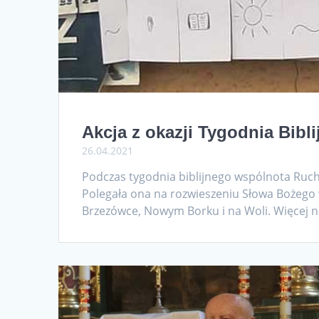
Akcja z okazji Tygodnia Bibl
26.04.2021
Podczas tygodnia biblijnego wspólnota Ruch
Polegała ona na rozwieszeniu Słowa Bożego
Brzezówce, Nowym Borku i na Woli. Więcej