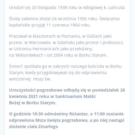
U
rodził się 20 listopada 1938 roku w Albigowej k. Łańcuta.
Śluby zakonne złożył 24 września 1956 roku. Święcenia
kapłańskie przyjął 11 czerwca 1964 roku.
Pracował w klasztorach w Poznaniu, w Gidlach jako
przeor, w Warszawie, w Gdańsku jako przeor i proboszcz,
w Ustroniu-Hermanicach jako przełożony,
na Wiktorówkach i od 2004 roku w Borku Starym.
Śmierć spotkała go w zakrystii naszego kościoła w Borku
Starym, kiedy przygotowywał się do odprawienia
wieczornej mszy św.
Uroczystości pogrzebowe
odbędą się
w poniedziałek 26
kwietnia 2021 roku
w Sanktuarium Matki
Bożej
w Borku Starym.
O godzinie 10:30 odmówimy Różaniec,
o 11:00 zostanie
odprawiona
Msza święta pogrzebowa,
a po niej nastąpi
złożenie ciała Zmarłego