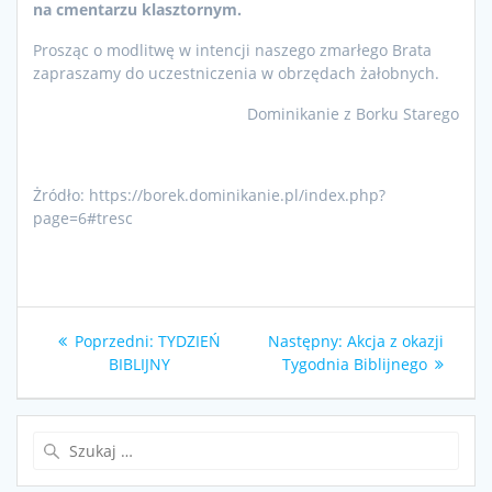
na cmentarzu klasztornym.
Prosząc o modlitwę w intencji naszego zmarłego Brata
zapraszamy do uczestniczenia w obrzędach żałobnych.
Dominikanie z Borku Starego
Żródło: https://borek.dominikanie.pl/index.php?
page=6#tresc
Nawigacja
Poprzedni
Następny
Poprzedni:
TYDZIEŃ
Następny:
Akcja z okazji
wpisu
wpis:
wpis:
BIBLIJNY
Tygodnia Biblijnego
Szukaj: