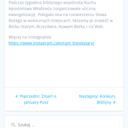
Podczas tygodnia biblijnego wspólnota Ruchu
Apostolstwa Młodzieży zorganizowała uliczną
ewangelizację. Polegała ona na rozwieszeniu Słowa
Bożego w widocznych miejscach. Możemy je znaleźć w
Borku Starym, Brzezówce, Nowym Borku i na Woli.
Więcej na Instagramie:
https://www.instagram.com/ram_borekstary/
Nawigacja
Poprzedni
Następny
Poprzedni:
Zmarł o.
Następny:
Konkurs
wpisu
wpis:
wpis:
January Pusz
Biblijny
Szukaj: