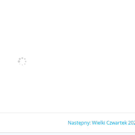
Następny
Następny:
Wielki Czwartek 20
wpis: