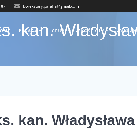
 87
borekstary.parafia@gmail.com
ks. kan. Władysł
OME
PARAFIA
GRUPY
KOŚCIOŁY
SAKRAM
ks. kan. Władysława