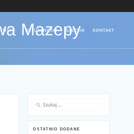
awa Mazepy
ENTY
AKTUALNOŚCI
GALERIA
KONTAKT
Szukaj:
OSTATNIO DODANE