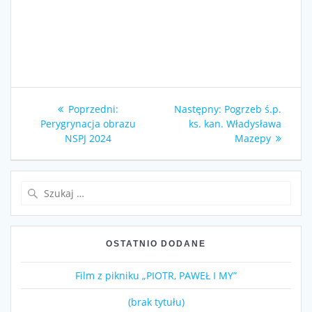
Nawigacja
Poprzedni
Następny
Poprzedni:
Następny:
Pogrzeb ś.p.
wpisu
wpis:
wpis:
Perygrynacja obrazu
ks. kan. Władysława
NSPJ 2024
Mazepy
Szukaj:
OSTATNIO DODANE
Film z pikniku „PIOTR, PAWEŁ I MY”
(brak tytułu)