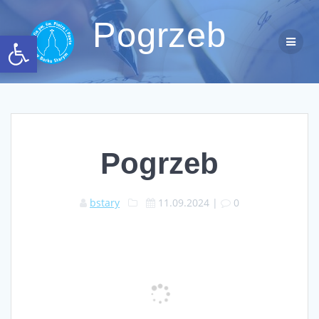
Przejdź
do
Pogrzeb
Otwórz pasek narzędzi
treści
Pogrzeb
bstary
11.09.2024
|
0