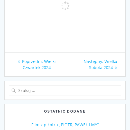
Nawigacja
Poprzedni
Następny
Poprzedni:
Wielki
Następny:
Wielka
wpisu
wpis:
wpis:
Czwartek 2024
Sobota 2024
Szukaj:
OSTATNIO DODANE
Film z pikniku „PIOTR, PAWEŁ I MY”