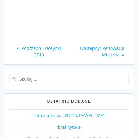
Nawigacja
Poprzedni
Następny
Poprzedni:
Dozynki
Następny:
Renowacja
wpisu
wpis:
wpis:
2013
Misji św.
Szukaj:
OSTATNIO DODANE
Film z pikniku „PIOTR, PAWEŁ I MY”
(brak tytułu)