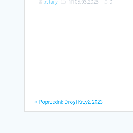
bstary
05.03.2023
|
0
Nawigacja
Poprzedni
Poprzedni:
Drogi Krzyż. 2023
wpis:
wpisu