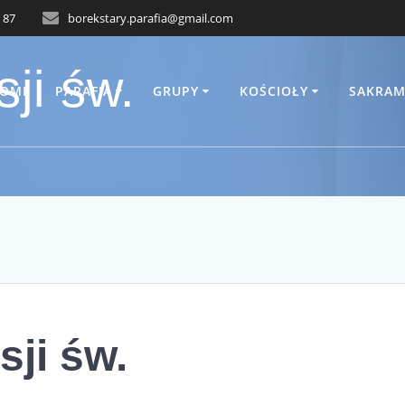
 87
borekstary.parafia@gmail.com
ji św.
OME
PARAFIA
GRUPY
KOŚCIOŁY
SAKRAM
ji św.