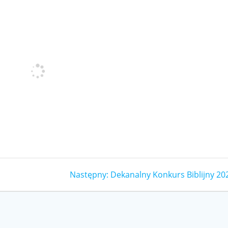
Następny
Następny:
Dekanalny Konkurs Biblijny 20
wpis: