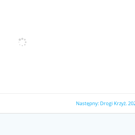
Następny
Następny:
Drogi Krzyż. 20
wpis: