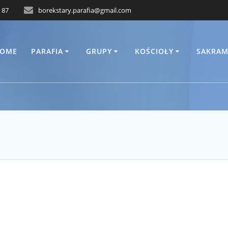
 87
borekstary.parafia@gmail.com
OME
PARAFIA
GRUPY
KOŚCIOŁY
SAKRAM