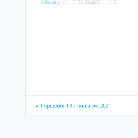
bstary
05.06.2021
|
0
Nawigacja
Poprzedni
Poprzedni:
I Komunia św. 2021
wpis:
wpisu