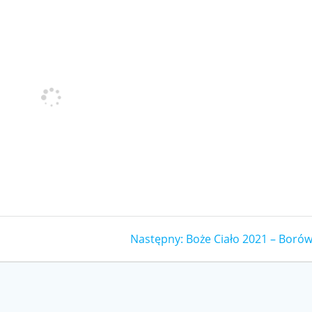
Następny
Następny:
Boże Ciało 2021 – Borów
wpis: