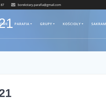
 87
borekstary.parafia@gmail.com
021
OME
PARAFIA
GRUPY
KOŚCIOŁY
SAKRAM
021