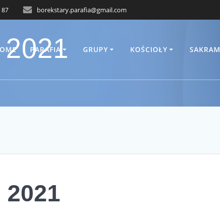
 87
borekstary.parafia@gmail.com
 2021
OME
PARAFIA
GRUPY
KOŚCIOŁY
SAKRAM
. 2021