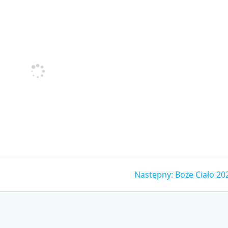
Następny
Następny:
Boże Ciało 20
wpis: