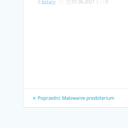
bstary
01.06.2021
|
0
Nawigacja
Poprzedni
Poprzedni:
Malowanie prezbiterium
wpis:
wpisu