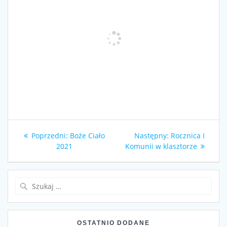
Nawigacja
Poprzedni
Następny
Poprzedni:
Boże Ciało
Następny:
Rocznica I
wpisu
wpis:
wpis:
2021
Komunii w klasztorze
Szukaj:
OSTATNIO DODANE