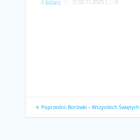
bstary
02.11.2025
|
0
Nawigacja
Poprzedni
Poprzedni:
Borówki – Wszystkich Świętych
wpis:
wpisu