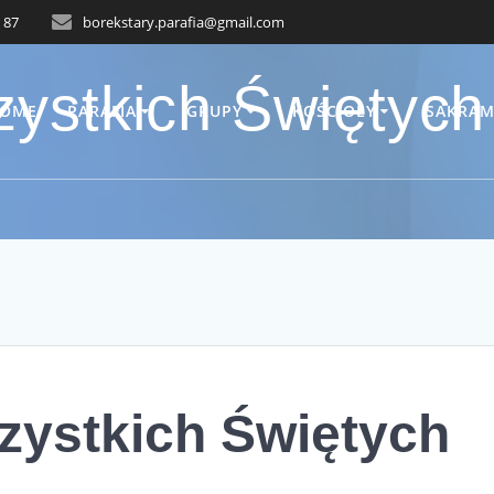
 87
borekstary.parafia@gmail.com
ystkich Świętych
OME
PARAFIA
GRUPY
KOŚCIOŁY
SAKRAM
zystkich Świętych