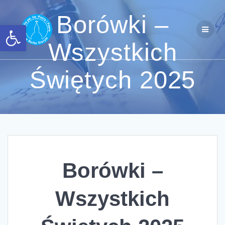
Przejdź
do
Borówki –
Otwórz pasek narzędzi
treści
Wszystkich
Świętych 2025
Borówki –
Wszystkich