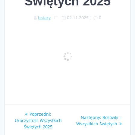
Świętych 2025
bstary
02.11.2025
|
0
Nawigacja
Poprzedni
Poprzedni:
Następny
Następny:
Borówki –
wpisu
wpis:
Uroczystość Wszystkich
wpis:
Wszystkich Świętych
Świętych 2025