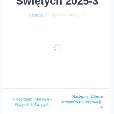
Świętych 2025-3
bstary
02.11.2025
|
0
Nawigacja
Następny
Następny:
Zdjęcie
Poprzedni
Poprzedni:
Borówki –
wpisu
wpis:
dzwonów do renowacji
wpis:
Wszystkich Świętych