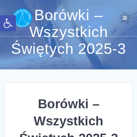
Przejdź
do
Borówki –
Otwórz pasek narzędzi
treści
Wszystkich
Świętych 2025-3
Borówki –
Wszystkich