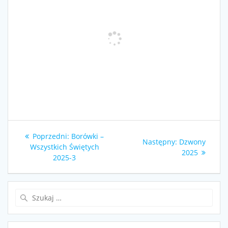
Nawigacja
Poprzedni
Poprzedni:
Borówki –
Następny
Następny:
Dzwony
wpisu
wpis:
Wszystkich Świętych
wpis:
2025
2025-3
Szukaj: