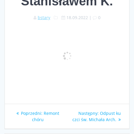
Stanisławem K.
bstary
18.09.2022
|
0
Nawigacja
Poprzedni
Następny
Poprzedni:
Remont
Następny:
Odpust ku
wpisu
wpis:
wpis:
chóru
czci św. Michała Arch.