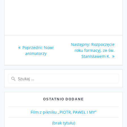
Nawigacja
Następny
Następny:
Rozpoczęcie
Poprzedni
Poprzedni:
Nowi
wpisu
wpis:
roku formacyj. ze św.
wpis:
animatorzy
Stanisławem K.
Szukaj:
OSTATNIO DODANE
Film z pikniku „PIOTR, PAWEŁ I MY”
(brak tytułu)