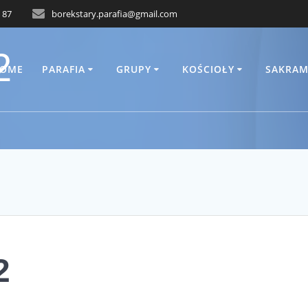
 87
borekstary.parafia@gmail.com
2
OME
PARAFIA
GRUPY
KOŚCIOŁY
SAKRAM
2