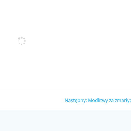
Następny
Następny:
Modlitwy za zmarły
wpis: