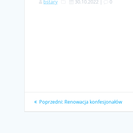
bstary
30.10.2022
|
0
Nawigacja
Poprzedni
Poprzedni:
Renowacja konfesjonałów
wpis:
wpisu