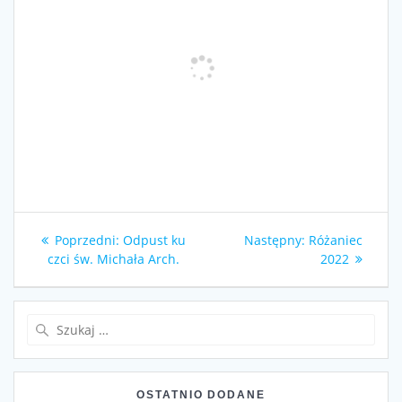
Nawigacja
Poprzedni
Następny
Poprzedni:
Odpust ku
Następny:
Różaniec
wpisu
wpis:
wpis:
czci św. Michała Arch.
2022
Szukaj:
OSTATNIO DODANE