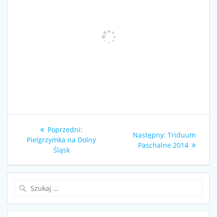
Nawigacja
Poprzedni
Poprzedni:
Następny
Następny:
Triduum
wpisu
wpis:
Pielgrzymka na Dolny
wpis:
Paschalne 2014
Śląsk
Szukaj: