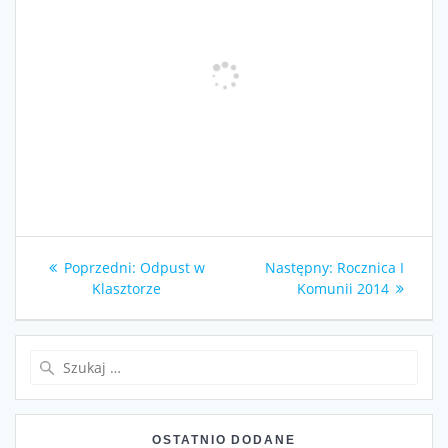
Nawigacja
Poprzedni
Następny
Poprzedni:
Odpust w
Następny:
Rocznica I
wpisu
wpis:
wpis:
Klasztorze
Komunii 2014
Szukaj:
OSTATNIO DODANE