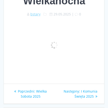
Wielkanocna
bstary
29.05.2025
|
0
Nawigacja
Poprzedni
Następny
Poprzedni:
Wielka
Następny:
I Komunia
wpisu
wpis:
wpis:
Sobota 2025
Święta 2025