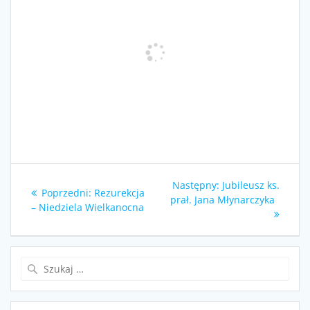
Nawigacja
Następny
Następny:
Jubileusz ks.
Poprzedni
Poprzedni:
Rezurekcja
wpisu
wpis:
prał. Jana Młynarczyka
wpis:
– Niedziela Wielkanocna
Szukaj: