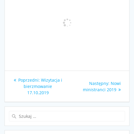
Nawigacja
Poprzedni
Poprzedni:
Wizytacja i
Następny
Następny:
Nowi
wpisu
wpis:
bierzmowanie
wpis:
ministranci 2019
17.10.2019
Szukaj: