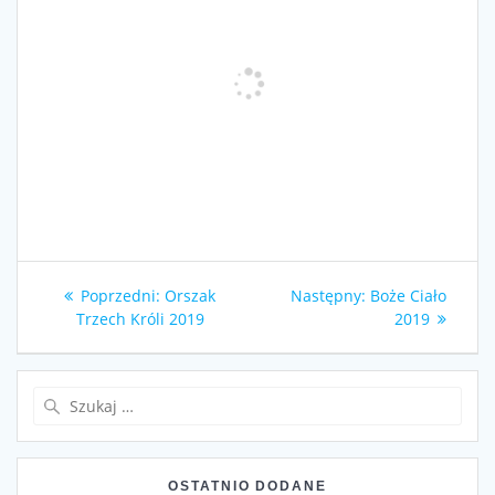
Nawigacja
Poprzedni
Następny
Poprzedni:
Orszak
Następny:
Boże Ciało
wpisu
wpis:
wpis:
Trzech Króli 2019
2019
Szukaj:
OSTATNIO DODANE