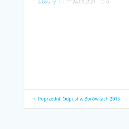
bstary
24.03.2021
|
0
Nawigacja
Poprzedni
Poprzedni:
Odpust w Borówkach 2015
wpis:
wpisu