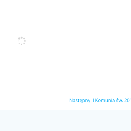
Następny
Następny:
I Komunia św. 20
wpis: