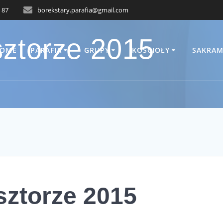
 87
borekstary.parafia@gmail.com
sztorze 2015
OME
PARAFIA
GRUPY
KOŚCIOŁY
SAKRAM
sztorze 2015