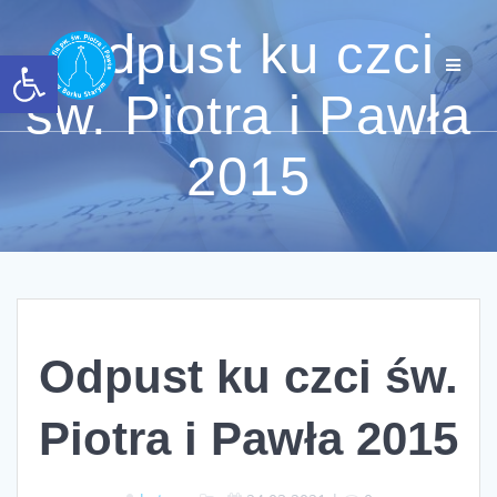
Przejdź
do
Odpust ku czci
Otwórz pasek narzędzi
treści
św. Piotra i Pawła
2015
Odpust ku czci św.
Piotra i Pawła 2015