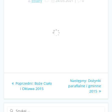
bstary
24.03.2021
|
0
Nawigacja
Następny
Następny:
Dożynki
Poprzedni
Poprzedni:
Boże Ciało
wpisu
wpis:
parafialne i gminne
wpis:
i Oktawa 2015
2015
Szukaj: