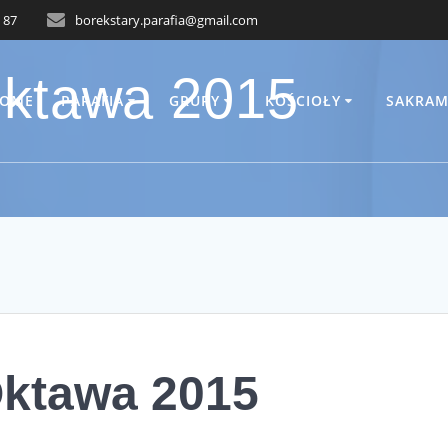
 87
borekstary.parafia@gmail.com
Oktawa 2015
OME
PARAFIA
GRUPY
KOŚCIOŁY
SAKRAM
Oktawa 2015