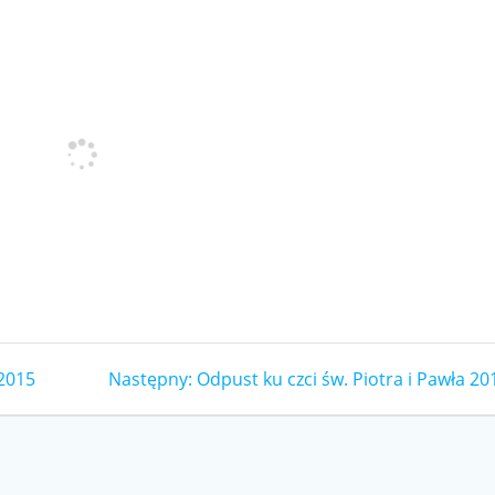
Następny
.2015
Następny:
Odpust ku czci św. Piotra i Pawła 20
wpis: