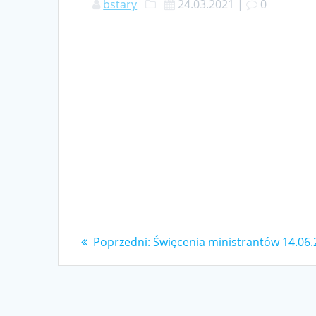
bstary
24.03.2021
|
0
Nawigacja
Poprzedni
Poprzedni:
Święcenia ministrantów 14.06
wpis:
wpisu