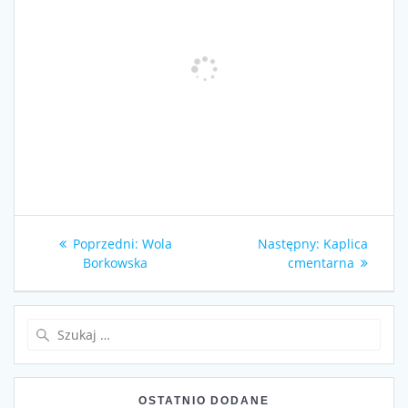
Nawigacja
Poprzedni
Następny
Poprzedni:
Wola
Następny:
Kaplica
wpisu
wpis:
wpis:
Borkowska
cmentarna
Szukaj:
OSTATNIO DODANE