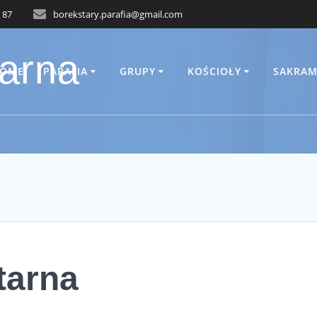
 87
borekstary.parafia@gmail.com
arna
OME
PARAFIA
GRUPY
KOŚCIOŁY
SAKRAM
tarna