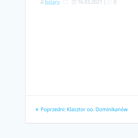
bstary
16.03.2021
|
0
Nawigacja
Poprzedni
Poprzedni:
Klasztor oo. Dominikanów
wpisu
wpis: