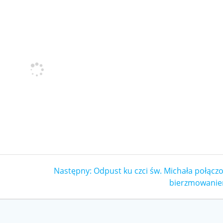
Następny
Następny:
Odpust ku czci św. Michała połączo
wpis:
bierzmowani