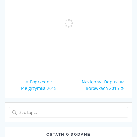
Nawigacja
Poprzedni
Następny
Poprzedni:
Następny:
Odpust w
wpisu
wpis:
wpis:
Pielgrzymka 2015
Borówkach 2015
Szukaj:
OSTATNIO DODANE