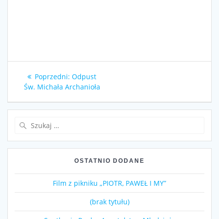
Nawigacja
Poprzedni
Poprzedni:
Odpust
wpisu
wpis:
Św. Michała Archanioła
Szukaj:
OSTATNIO DODANE
Film z pikniku „PIOTR, PAWEŁ I MY”
(brak tytułu)