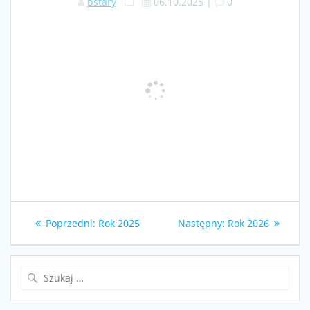
bstary
06.10.2025
|
0
Nawigacja
Poprzedni
Następny
Poprzedni:
Rok 2025
Następny:
Rok 2026
wpisu
wpis:
wpis:
Szukaj: