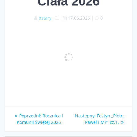
Ciała 2026
bstary
17.06.2026
|
0
Nawigacja
Poprzedni
Następny
Poprzedni:
Rocznica I
Następny:
Festyn „Piotr,
wpisu
wpis:
wpis:
Komunii Świętej 2026
Paweł i MY” cz.1.