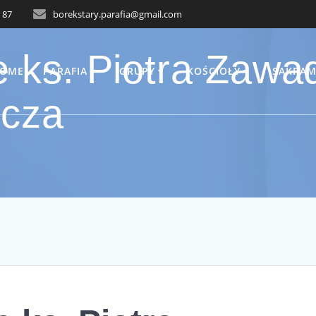
 87
borekstary.parafia@gmail.com
 ks. Piotra Zawa
OME
PARAFIA
GRUPY
KOŚCIOŁY
SAKRAM
zcza