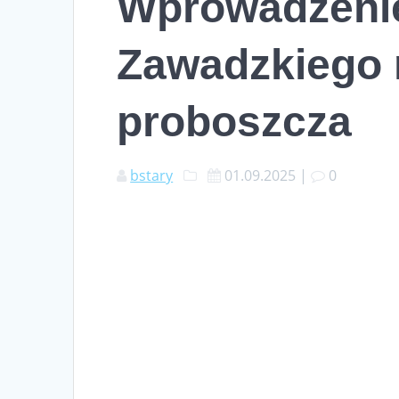
Wprowadzenie
Zawadzkiego 
proboszcza
bstary
01.09.2025
|
0