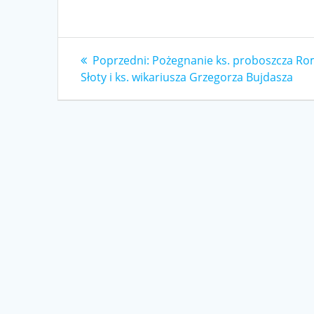
Nawigacja
Poprzedni
Poprzedni:
Pożegnanie ks. proboszcza R
wpis:
Słoty i ks. wikariusza Grzegorza Bujdasza
wpisu