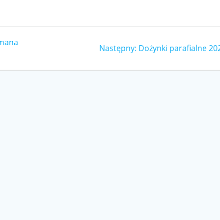
omana
Następny
Następny:
Dożynki parafialne 20
wpis: