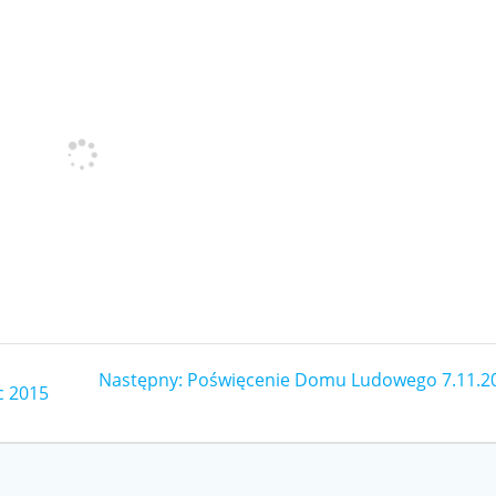
Następny
Następny:
Poświęcenie Domu Ludowego 7.11.2
c 2015
wpis: