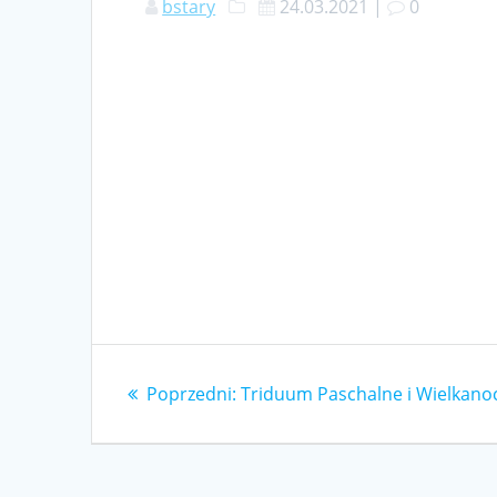
bstary
24.03.2021
|
0
Nawigacja
Poprzedni
Poprzedni:
Triduum Paschalne i Wielkano
wpisu
wpis: