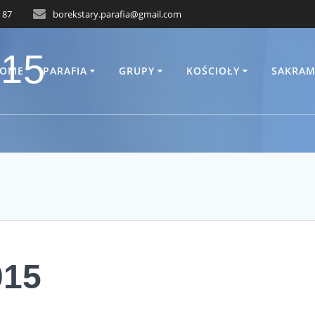
 87
borekstary.parafia@gmail.com
015
OME
PARAFIA
GRUPY
KOŚCIOŁY
SAKRAM
015