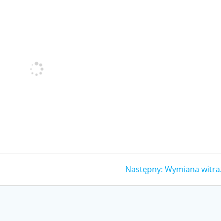
Następny
Następny:
Wymiana witra
wpis: