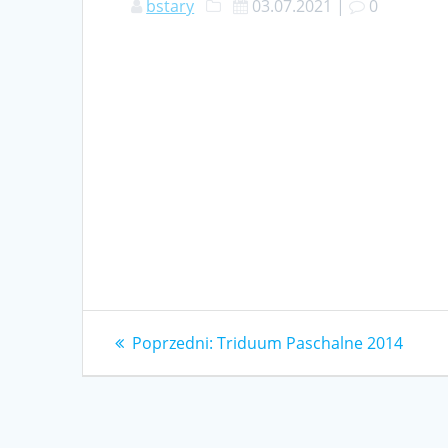
bstary
03.07.2021
|
0
Nawigacja
Poprzedni
Poprzedni:
Triduum Paschalne 2014
wpis:
wpisu