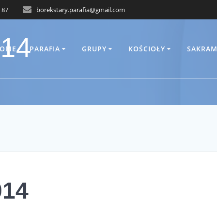
 87
borekstary.parafia@gmail.com
014
OME
PARAFIA
GRUPY
KOŚCIOŁY
SAKRAM
014