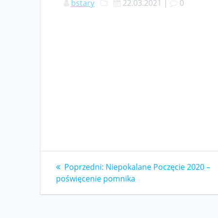
bstary
22.03.2021
|
0
Nawigacja
Poprzedni
Poprzedni:
Niepokalane Poczęcie 2020 –
wpis:
poświęcenie pomnika
wpisu