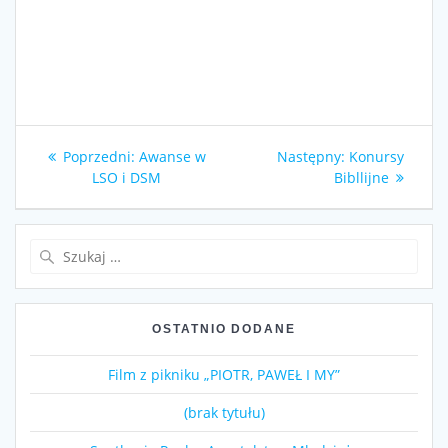
Nawigacja
Poprzedni
Następny
Poprzedni:
Awanse w
Następny:
Konursy
wpisu
wpis:
wpis:
LSO i DSM
Bibllijne
Szukaj:
OSTATNIO DODANE
Film z pikniku „PIOTR, PAWEŁ I MY”
(brak tytułu)