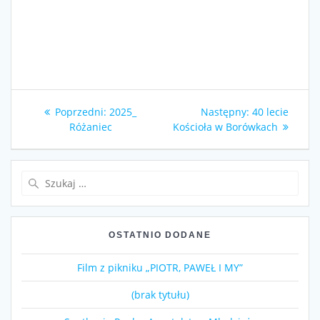
Nawigacja
Poprzedni
Następny
Poprzedni:
2025_
Następny:
40 lecie
wpisu
wpis:
wpis:
Różaniec
Kościoła w Borówkach
Szukaj:
OSTATNIO DODANE
Film z pikniku „PIOTR, PAWEŁ I MY”
(brak tytułu)